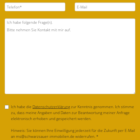
Ich habe die
Datenschutzerklärung
zur Kenntnis genommen. Ich stimme
zu, dass meine Angaben und Daten zur Beantwortung meiner Anfrage
elektronisch erhoben und gespeichert werden.
Hinweis: Sie können Ihre Einwilligung jederzeit für die Zukunft per E-Mail
an ms@schwarzsauer-immobilien.de widerrufen. *