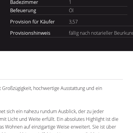
Badezimmer
1
Befeuerung
Öl
Provision für Käufer
3,57
Provisionshinweis
fällig nach notarieller Beurku
Großzügigkeit, hochwertige Ausstattung und ein
et sich ein nahezu rundum Ausblick, der zu jeder
 Licht und Weite erfüllt. Ein absolutes Highlight ist die
s Wohnen auf einzigartige Weise erweitert. Sie ist über