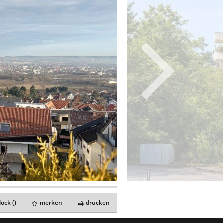
ock (
)
merken
drucken